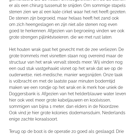
er als een chirurg tussenuit te snijden. Om sommige stapels
stenen zien we al een kale cirkel waar het net heeft gezeten.
De stenen zijn begroeid, maar helaas heeft het zand ook
om zich heengeslagen en zijn niet alle stenen nog even
goed te herkennen. Afgezien van begroeiing vinden we ook
grote strengen pijlinktviseieren, die we met rust laten.
Het houten wrak gaat het gevecht met de zee verliezen. De
grote trommels met visnetten staan nog overeind maar de
structuur van het wrak vervalt steeds meer. Wij vinden nog
een oud stuk vastgehaakt visnet op het wrak dat we op de
ouderwetse, niet-medische, manier wegsnijden. Onze taak
is volbracht en met de laatste paar minuten bodemtijd
maken we een rondje op het wrak en ik merk hoe uniek de
Doggersbank is. Afgezien van het helderblauwe water leven
hier ook veel meer grote kabeljauwen en koolvissen,
sommigen van bijna 1 meter, dan elders in de Noordzee.
Ook vind je hier grote kolonies dodemansduim, Nederlands
enige zachte koraalsoort.
Terug op de boot is de operatie zo goed als geslaagd. Drie