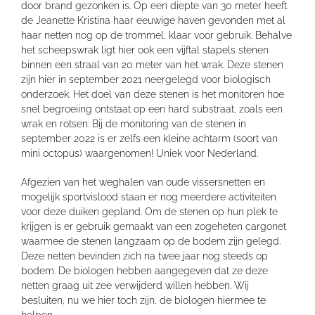
door brand gezonken is. Op een diepte van 30 meter heeft
de Jeanette Kristina haar eeuwige haven gevonden met al
haar netten nog op de trommel, klaar voor gebruik. Behalve
het scheepswrak ligt hier ook een vijftal stapels stenen
binnen een straal van 20 meter van het wrak. Deze stenen
zijn hier in september 2021 neergelegd voor biologisch
onderzoek. Het doel van deze stenen is het monitoren hoe
snel begroeiing ontstaat op een hard substraat, zoals een
wrak en rotsen. Bij de monitoring van de stenen in
september 2022 is er zelfs een kleine achtarm (soort van
mini octopus) waargenomen! Uniek voor Nederland.
Afgezien van het weghalen van oude vissersnetten en
mogelijk sportvislood staan er nog meerdere activiteiten
voor deze duiken gepland. Om de stenen op hun plek te
krijgen is er gebruik gemaakt van een zogeheten cargonet
waarmee de stenen langzaam op de bodem zijn gelegd.
Deze netten bevinden zich na twee jaar nog steeds op
bodem. De biologen hebben aangegeven dat ze deze
netten graag uit zee verwijderd willen hebben. Wij
besluiten, nu we hier toch zijn, de biologen hiermee te
helpen.