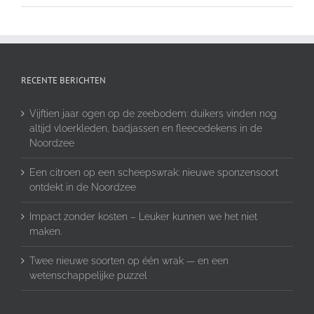
RECENTE BERICHTEN
Vijftien jaar ogen op de zeebodem: duikers vinden nog
altijd vloerkleden, badjassen en fleecedekens in de
Noordzee
Een citroen op een scheepswrak: nieuwe sponzensoort
ontdekt in de Noordzee
Impact zonder kosten – Leuker kunnen we het niet
maken.
Twee nieuwe soorten op één wrak — en een
wetenschappelijke puzzel