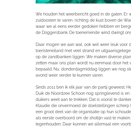
We houden het weerbericht goed in de gaten. Er w
zuidoosten te varen, richting de kust boven de
waar we al eens eerder gedoken hebben en bergen 
de Doggersbank. De toenemende wind dwingt ons t
Daar mogen we aan wal, ook wel weer leuk voor d
toeristeneiland met veel strand en uitgaansgele
op de zandbanken liggen. We maken diverse plann
zetten maar ons plan wordt nu eenmaal door het 
bepaald. Nu, donderdagmiddag liggen we nog st
avond weer verder te kunnen varen.
Sinds 2011 ben ik elk jaar van de partij geweest. He
Duik de Noordzee Schoon nog springlevend is en 
duikers weet aan te trekken. Dat is vooral te dan
Klaudie die onvermoeid de doelstellingen scherp
een groot deel van de organisatie op hun schoud
als eerste overboord om de shotlijn vast te maken. 
tegenhouden. Daar kunnen we allemaal een voor