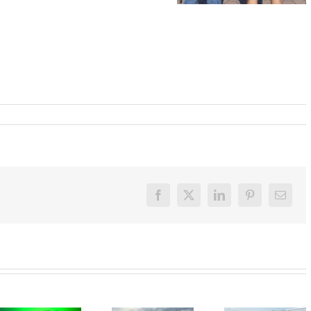
Facebook
X
LinkedIn
Pinterest
E-
mail