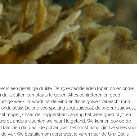
Het is een gezellige drukte. De 15 expeditieleden lopen op en onder
 duikspullen een plaats te geven. Alles controleren en goed
rustige week. Er wordt harde wind en flinke golven verwacht rond
nduidelijk. De ene voorspelling zegt zuidoost, de andere zuidwest.
 snel mogelijk naar de Doggersbank zolang het weer goed blijft, en
 wordt, anders vluchten we naar Helgoland. We kunnen ook op de
 laat zien dat daar de golven juist het minst hoog zijn. De vrees voor
de war. We besluiten om eerst west te varen naar de U97. Dat is