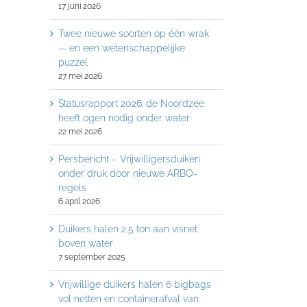
17 juni 2026
Twee nieuwe soorten op één wrak
— en een wetenschappelijke
puzzel
27 mei 2026
Statusrapport 2026: de Noordzee
heeft ogen nodig onder water
22 mei 2026
Persbericht – Vrijwilligersduiken
onder druk door nieuwe ARBO-
regels
6 april 2026
Duikers halen 2,5 ton aan visnet
boven water
7 september 2025
Vrijwillige duikers halen 6 bigbags
vol netten en containerafval van