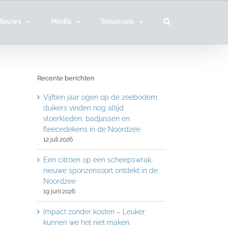
Nieuws
Media
Steun ons
Recente berichten
Vijftien jaar ogen op de zeebodem:
duikers vinden nog altijd
vloerkleden, badjassen en
fleecedekens in de Noordzee
12 juli 2026
Een citroen op een scheepswrak:
nieuwe sponzensoort ontdekt in de
Noordzee
19 juni 2026
Impact zonder kosten – Leuker
kunnen we het niet maken.