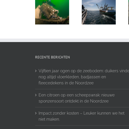
RECENTE BERICHTEN
Vijftien jaar ogen op de zeebodem: duikers vind
nog altijd vloerkleden, badjassen en
fleecedekens in de Noordzee
Een citroen op een scheepswrak: nieuwe
sponzensoort ontdekt in de Noordzee
Impact zonder kosten – Leuker kunnen we het
niet maken.