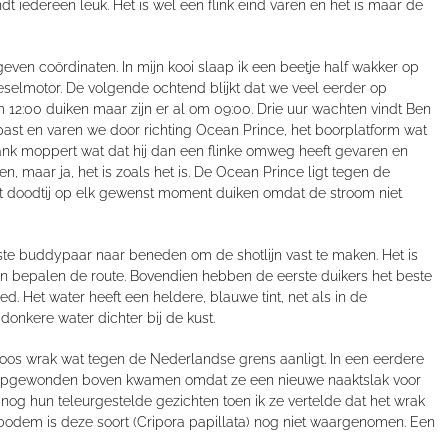
dt iedereen leuk. Het is wel een flink eind varen en het is maar de
ven coördinaten. In mijn kooi slaap ik een beetje half wakker op
eselmotor. De volgende ochtend blijkt dat we veel eerder op
2:00 duiken maar zijn er al om 09:00. Drie uur wachten vindt Ben
past en varen we door richting Ocean Prince, het boorplatform wat
rank moppert wat dat hij dan een flinke omweg heeft gevaren en
, maar ja, het is zoals het is. De Ocean Prince ligt tegen de
 doodtij op elk gewenst moment duiken omdat de stroom niet
te buddypaar naar beneden om de shotlijn vast te maken. Het is
 en bepalen de route. Bovendien hebben de eerste duikers het beste
d. Het water heeft een heldere, blauwe tint, net als in de
onkere water dichter bij de kust.
os wrak wat tegen de Nederlandse grens aanligt. In een eerdere
m opgewonden boven kwamen omdat ze een nieuwe naaktslak voor
 nog hun teleurgestelde gezichten toen ik ze vertelde dat het wrak
bodem is deze soort (Cripora papillata) nog niet waargenomen. Een