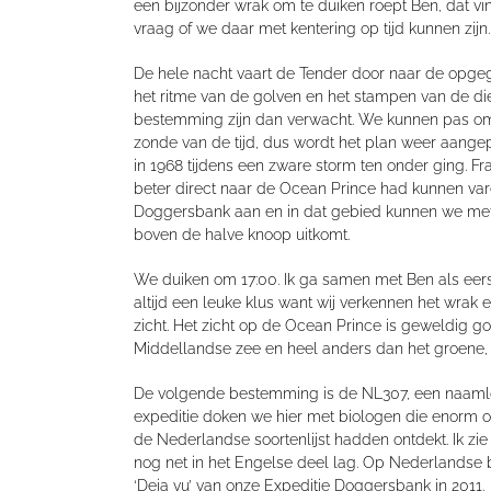
een bijzonder wrak om te duiken roept Ben, dat vin
vraag of we daar met kentering op tijd kunnen zijn.
De hele nacht vaart de Tender door naar de opgege
het ritme van de golven en het stampen van de di
bestemming zijn dan verwacht. We kunnen pas om 1
zonde van de tijd, dus wordt het plan weer aange
in 1968 tijdens een zware storm ten onder ging. F
beter direct naar de Ocean Prince had kunnen varen
Doggersbank aan en in dat gebied kunnen we met
boven de halve knoop uitkomt.
We duiken om 17:00. Ik ga samen met Ben als eers
altijd een leuke klus want wij verkennen het wrak
zicht. Het zicht op de Ocean Prince is geweldig goe
Middellandse zee en heel anders dan het groene, d
De volgende bestemming is de NL307, een naamlo
expeditie doken we hier met biologen die enor
de Nederlandse soortenlijst hadden ontdekt. Ik zie
nog net in het Engelse deel lag. Op Nederlandse 
‘Deja vu’ van onze Expeditie Doggersbank in 2011.