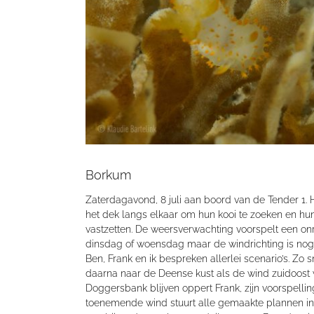
Borkum
Zaterdagavond, 8 juli aan boord van de Tender 1. 
het dek langs elkaar om hun kooi te zoeken en hun
vastzetten. De weersverwachting voorspelt een on
dinsdag of woensdag maar de windrichting is nog o
Ben, Frank en ik bespreken allerlei scenario’s. Zo
daarna naar de Deense kust als de wind zuidoost
Doggersbank blijven oppert Frank, zijn voorspelling
toenemende wind stuurt alle gemaakte plannen in 