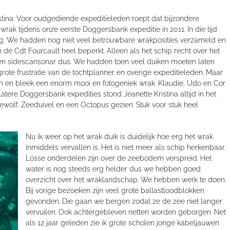
tina. Voor oudgediende expeditieleden roept dat bijzondere
wrak tijdens onze eerste Doggersbank expeditie in 2011. In die tijd
ng. We hadden nog niet veel betrouwbare wrakposities verzameld en
e Cdt Fourcault heel beperkt. Alleen als het schip recht over het
en sidescansonar dus. We hadden toen veel duiken moeten laten
ote frustratie van de tochtplanner en overige expeditieleden. Maar
n en bleek een enorm mooi en fotogeniek wrak. Klaudie, Udo en Cor
ere Doggersbank expedities stond Jeanette Kristina altijd in het
eewolf, Zeeduivel en een Octopus gezien. Stuk voor stuk heel
Nu ik weer op het wrak duik is duidelijk hoe erg het wrak
inmiddels vervallen is. Het is niet meer als schip herkenbaar.
Losse onderdelen zijn over de zeebodem verspreid. Het
water is nog steeds erg helder dus we hebben goed
overzicht over het wraklandschap. We hebben werk te doen.
Bij vorige bezoeken zijn veel grote ballastloodblokken
gevonden. Die gaan we bergen zodat ze de zee niet langer
vervuilen. Ook achtergebleven netten worden geborgen. Net
als 12 jaar geleden zie ik grote scholen jonge kabeljauwen