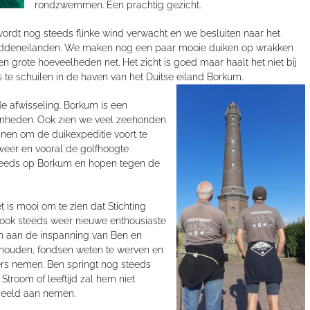
rondzwemmen. Een prachtig gezicht.
ordt nog steeds flinke wind verwacht en we besluiten naar het
 Waddeneilanden. We maken nog een paar mooie duiken op wrakken
grote hoeveelheden net. Het zicht is goed maar haalt het niet bij
e schuilen in de haven van het Duitse eiland Bork
um.
e afwisseling. Borkum is een
genheden. Ook zien we veel zeehonden
en om de duikexpeditie voort te
weer en vooral de golfhoogte
eeds op Borkum en hopen tegen de
t is mooi om te zien dat Stichting
ook steeds weer nieuwe enthousiaste
ken aan de inspanning van Ben en
 houden, fondsen weten te werven en
ers nemen. Ben springt nog steeds
Stroom of leeftijd zal hem niet
beeld aan nemen.