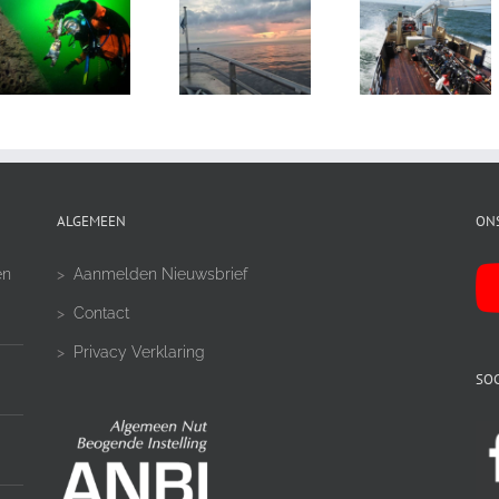
ALGEMEEN
ON
en
>
Aanmelden Nieuwsbrief
>
Contact
>
Privacy Verklaring
SOC