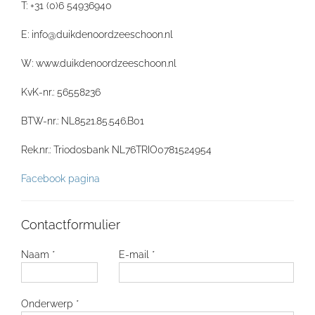
T: +31 (0)6 54936940
E: info@duikdenoordzeeschoon.nl
W: www.duikdenoordzeeschoon.nl
KvK-nr.: 56558236
BTW-nr.: NL8521.85.546.B01
Rek.nr.: Triodosbank NL76TRIO0781524954
Facebook pagina
Contactformulier
Naam *
E-mail *
Onderwerp *