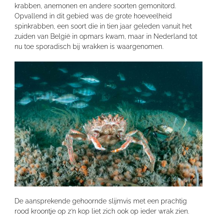
krabben, anemonen en andere soorten gemonitord.
Opvallend in dit gebied was de grote hoeveelheid
spinkrabben, een soort die in tien jaar geleden vanuit het
zuiden van België in opmars kwam, maar in Nederland tot
nu toe sporadisch bij wrakken is waargenomen.
De aansprekende gehoornde slijmvis met een prachtig
rood kroontje op z’n kop liet zich ook op ieder wrak zien.