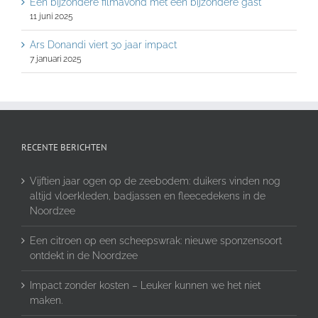
Een bijzondere filmavond met een bijzondere gast
11 juni 2025
Ars Donandi viert 30 jaar impact
7 januari 2025
RECENTE BERICHTEN
Vijftien jaar ogen op de zeebodem: duikers vinden nog
altijd vloerkleden, badjassen en fleecedekens in de
Noordzee
Een citroen op een scheepswrak: nieuwe sponzensoort
ontdekt in de Noordzee
Impact zonder kosten – Leuker kunnen we het niet
maken.