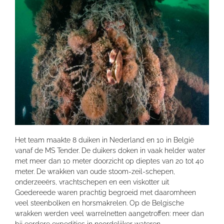
Het team maakte 8 duiken in Nederland en 10 in België
vanaf de MS Tender. De duikers doken in vaak helder water
met meer dan 10 meter doorzicht op dieptes van 20 tot 40
meter. De wrakken van oude stoom-zeil-schepen,
onderzeeërs, vrachtschepen en een viskotter uit
Goedereede waren prachtig begroeid met daaromheen
veel steenbolken en horsmakrelen. Op de Belgische
wrakken werden veel warrelnetten aangetroffen: meer dan
bij eerdere expedities in noordelijker wateren.