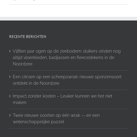
RECENTE BERICHTEN
Vijftien jaar ogen op de zeebodem: duikers vinden nog
altijd vloerkleden, badjassen en fleecedekens in de
Noordzee
Een citroen op een scheepswrak: nieuwe sponzensoort
ontdekt in de Noordzee
Impact zonder kosten – Leuker kunnen we het niet
maken.
Twee nieuwe soorten op één wrak — en een
wetenschappelijke puzzel