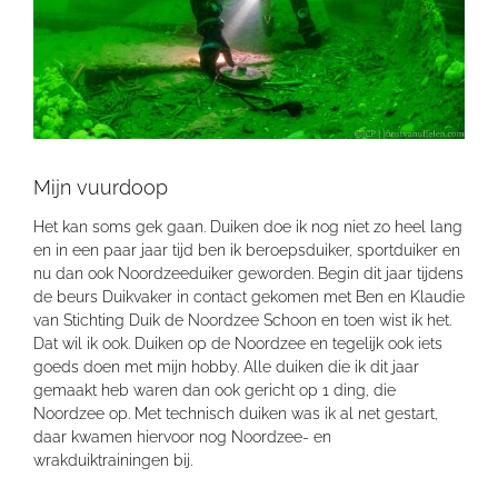
Mijn vuurdoop
Het kan soms gek gaan. Duiken doe ik nog niet zo heel lang
en in een paar jaar tijd ben ik beroepsduiker, sportduiker en
nu dan ook Noordzeeduiker geworden. Begin dit jaar tijdens
de beurs Duikvaker in contact gekomen met Ben en Klaudie
van Stichting Duik de Noordzee Schoon en toen wist ik het.
Dat wil ik ook. Duiken op de Noordzee en tegelijk ook iets
goeds doen met mijn hobby. Alle duiken die ik dit jaar
gemaakt heb waren dan ook gericht op 1 ding, die
Noordzee op. Met technisch duiken was ik al net gestart,
daar kwamen hiervoor nog Noordzee- en
wrakduiktrainingen bij.