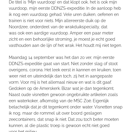
De titel is ‘Mijn vuurdoop’ en dat klopt ook, het is ook mijn
vuurdoop, mijn eerste DDNZS-expeditie. In de aanloop heb
ik nog een vuurdoop gehad. Vele uren duiken, oefenen en
trainen is niet voor niets. Mijn allereerste duik op de
Noordzee, onderdeel van de wrakduikspecialty, dat
was ook een aardige vuurdoop. Amper een paar meter
zicht en een behoorlijke stroming, je moest je echt goed
vasthouden aan de lijn of het wrak. Het houdt mij niet tegen.
Maandag 14 september was het dan zo ver, mijn eerste
DDNZS-expeditie gaat van start. Niet zonder slag of stoot
overigens, corona. Het leek eerst in kannen en kruiken, toen
weer niet en uiteindelijk dan toch, zij het in aangepaste
vorm. Voor mij is het allemaal nieuw en wat is dit gaaf.
Gedoken op de Amerskerk. Bizar wat je dan tegenkomt.
Naast oude visnetten gewoon ongebruikte artikelen zoals
een waterkoker, afkomstig van de MSC Zoë. Eigenlijk
belachelijk dat je dit tegenkomt onder water. Visnetten snap
ik nog, maar de rommel uit over boord geslagen
zeecontainers, dat snap ik niet. Dat zou toch beter moeten
kunnen, al die plastic troep is gewoon echt niet goed
voor het milieu.