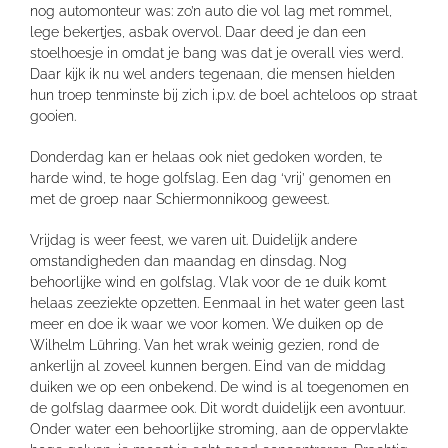
nog automonteur was: zo’n auto die vol lag met rommel,
lege bekertjes, asbak overvol. Daar deed je dan een
stoelhoesje in omdat je bang was dat je overall vies werd.
Daar kijk ik nu wel anders tegenaan, die mensen hielden
hun troep tenminste bij zich i.p.v. de boel achteloos op straat
gooien.
Donderdag kan er helaas ook niet gedoken worden, te
harde wind, te hoge golfslag. Een dag ‘vrij’ genomen en
met de groep naar Schiermonnikoog geweest.
Vrijdag is weer feest, we varen uit. Duidelijk andere
omstandigheden dan maandag en dinsdag. Nog
behoorlijke wind en golfslag. Vlak voor de 1e duik komt
helaas zeeziekte opzetten. Eenmaal in het water geen last
meer en doe ik waar we voor komen. We duiken op de
Wilhelm Lühring. Van het wrak weinig gezien, rond de
ankerlijn al zoveel kunnen bergen. Eind van de middag
duiken we op een onbekend. De wind is al toegenomen en
de golfslag daarmee ook. Dit wordt duidelijk een avontuur.
Onder water een behoorlijke stroming, aan de oppervlakte