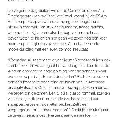
De volgende dag duiken we op de Condor en de SS Ara.
Prachtige wrakken, wel heel veel zooi, vooral bij de SS Ara.
Een complete opvouwbare campingstoel, ongebruikt,
nieuw in foedraal. Een stuk beeldscherm, fleece dekens,
bloempotten. Bijna een halve bigbag vol rommel naar
boven weten te halen en hier gaan we zeker nog een keer
naar terug, er ligt nog zoveel meer. Al met al een hele
mooie duikdag met een even zo mooi resultaat,
Woensdag 16 september ervaar ik wat Noordzeeduiken ook
kan betekenen. Helaas gaat het vandaag niet door, te harde
wind en daardoor te hoge golfslag voor de schepen waar
we mee op pad zijn. En wat doe je dan? Besloten werd om
een opruimactie te doen rond de haven van Lauwersoog,
onze uitvalsbasis. Ook hier met verbazing gekeken naar wat
we tegen zijn gekomen. Een tl-buis, plastic rommel, stukken
visnet, blikjes, flessen, een eindeloze hoeveelheid aan
snoeppapiertjes en sigarettenpeuken. Zelfs een
weggegooide prullenbak, hoe dan?? Die krijgt gelukkig een
2e leven. Ineens moest ik ergens aan denken toen ik