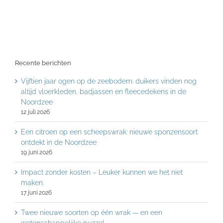
Recente berichten
Vijftien jaar ogen op de zeebodem: duikers vinden nog
altijd vloerkleden, badjassen en fleecedekens in de
Noordzee
12 juli 2026
Een citroen op een scheepswrak: nieuwe sponzensoort
ontdekt in de Noordzee
19 juni 2026
Impact zonder kosten – Leuker kunnen we het niet
maken.
17 juni 2026
Twee nieuwe soorten op één wrak — en een
wetenschappelijke puzzel