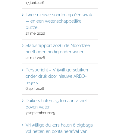
17 juni 2026
Twee nieuwe soorten op één wrak
— en een wetenschappelijke
puzzel
27 mei 2026
Statusrapport 2026: de Noordzee
heeft ogen nodig onder water
22 mei 2026
Persbericht – Vrijwilligersduiken
onder druk door nieuwe ARBO-
regels
6 april 2026
Duikers halen 2,5 ton aan visnet
boven water
7 september 2025
Vrijwillige duikers halen 6 bigbags
vol netten en containerafval van