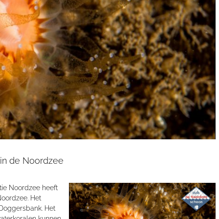
l in de Noordzee
tie Noordzee heeft
Noordzee. Het
 Doggersbank. Het
aterkoralen kunnen