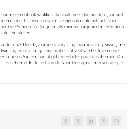
enadrukken dat ook wrakken, die vaak meer dan honderd jaar oud
lleen cultuur historisch erfgoed, ze zijn ook echte hotspots voor
de Noordzee Schoon. ”Ze fungeren als mini-natuurgebieden en kunnen
aten herstellen.’’
nder druk. Door bijvoorbeeld vervuiling, overbevissing, visserij met
nning en olie- en gasexploitatie is al veel van het leven onder
 Europese Unie een aantal gebieden beter gaan beschermen. Op
st beschermd. In de rest van de Noordzee zijn allerlei schadelijke
Facebook
X
LinkedIn
Pinterest
E-
mail