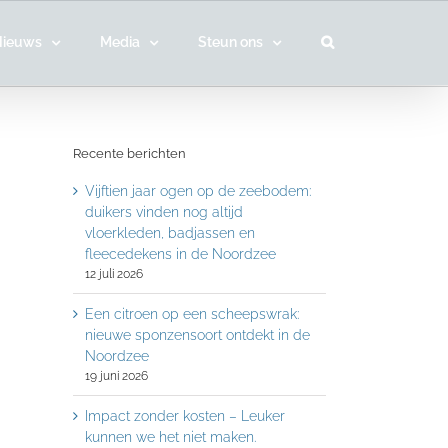
Nieuws
Media
Steun ons
Recente berichten
Vijftien jaar ogen op de zeebodem:
duikers vinden nog altijd
vloerkleden, badjassen en
fleecedekens in de Noordzee
12 juli 2026
Een citroen op een scheepswrak:
nieuwe sponzensoort ontdekt in de
Noordzee
19 juni 2026
Impact zonder kosten – Leuker
kunnen we het niet maken.