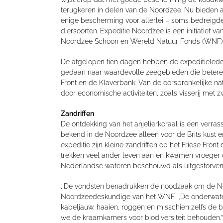
terugkeren in delen van de Noordzee. Nu bieden 
enige bescherming voor allerlei – soms bedreigde
diersoorten. Expeditie Noordzee is een initiatief va
Noordzee Schoon en Wereld Natuur Fonds (WNF)
De afgelopen tien dagen hebben de expeditieled
gedaan naar waardevolle zeegebieden die betere
Front en de Klaverbank. Van de oorspronkelijke n
door economische activiteiten, zoals visserij met 
Zandriffen
De ontdekking van het anjelierkoraal is een verras
bekend in de Noordzee alleen voor de Brits kust
expeditie zijn kleine zandriffen op het Friese Fro
trekken veel ander leven aan en kwamen vroeger 
Nederlandse wateren beschouwd als uitgestorven
,,De vondsten benadrukken de noodzaak om de Noo
Noordzeedeskundige van het WNF. ,,De onderwaterna
kabeljauw, haaien, roggen en misschien zelfs de b
we de kraamkamers voor biodiversiteit behouden.’