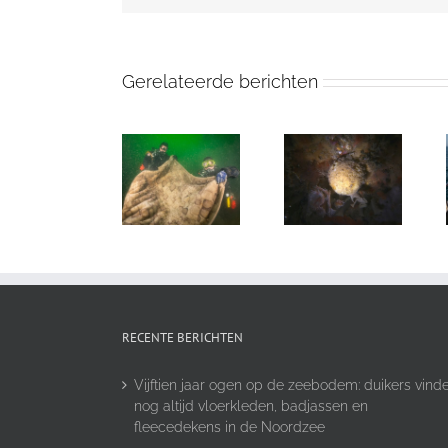
Gerelateerde berichten
RECENTE BERICHTEN
Vijftien jaar ogen op de zeebodem: duikers vind
nog altijd vloerkleden, badjassen en
fleecedekens in de Noordzee