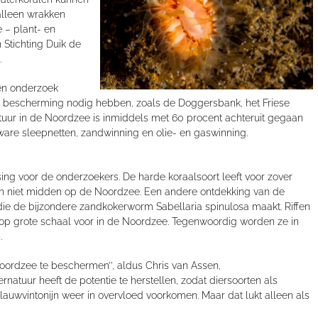
alleen wrakken
 – plant- en
n Stichting Duik de
.
en onderzoek
 bescherming nodig hebben, zoals de Doggersbank, het Friese
atuur in de Noordzee is inmiddels met 60 procent achteruit gegaan
zware sleepnetten, zandwinning en olie- en gaswinning.
sing voor de onderzoekers. De harde koraalsoort leeft voor zover
 en niet midden op de Noordzee. Een andere ontdekking van de
nt die de bijzondere zandkokerworm Sabellaria spinulosa maakt. Riffen
op grote schaal voor in de Noordzee. Tegenwoordig worden ze in
.
rdzee te beschermen’’, aldus Chris van Assen,
tuur heeft de potentie te herstellen, zodat diersoorten als
lauwvintonijn weer in overvloed voorkomen. Maar dat lukt alleen als
’