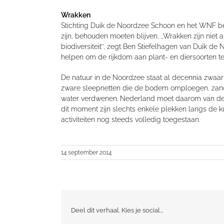
Wrakken
Stichting Duik de Noordzee Schoon en het WNF b
zijn, behouden moeten blijven. ,,Wrakken zijn niet a
biodiversiteit’’, zegt Ben Stiefelhagen van Duik 
helpen om de rijkdom aan plant- en diersoorten te l
De natuur in de Noordzee staat al decennia zwaar o
zware sleepnetten die de bodem omploegen, zandwi
water verdwenen. Nederland moet daarom van de
dit moment zijn slechts enkele plekken langs de ku
activiteiten nog steeds volledig toegestaan.
14 september 2014
Deel dit verhaal. Kies je social...