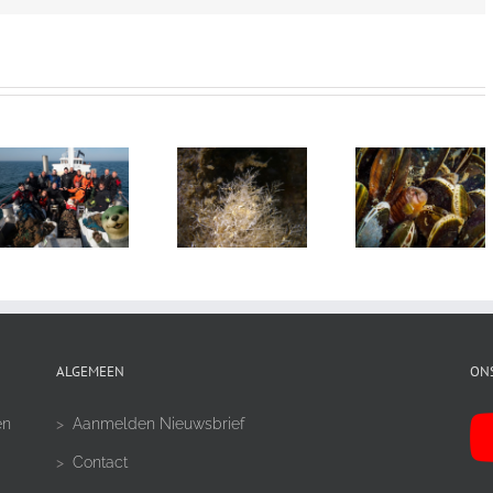
ALGEMEEN
ON
en
>
Aanmelden Nieuwsbrief
>
Contact