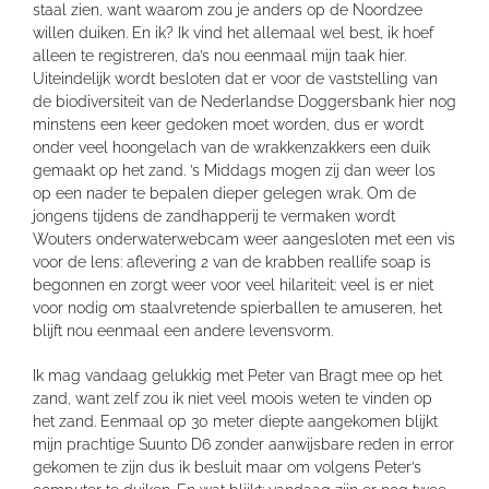
staal zien, want waarom zou je anders op de Noordzee
willen duiken. En ik? Ik vind het allemaal wel best, ik hoef
alleen te registreren, da’s nou eenmaal mijn taak hier.
Uiteindelijk wordt besloten dat er voor de vaststelling van
de biodiversiteit van de Nederlandse Doggersbank hier nog
minstens een keer gedoken moet worden, dus er wordt
onder veel hoongelach van de wrakkenzakkers een duik
gemaakt op het zand. ’s Middags mogen zij dan weer los
op een nader te bepalen dieper gelegen wrak. Om de
jongens tijdens de zandhapperij te vermaken wordt
Wouters onderwaterwebcam weer aangesloten met een vis
voor de lens: aflevering 2 van de krabben reallife soap is
begonnen en zorgt weer voor veel hilariteit: veel is er niet
voor nodig om staalvretende spierballen te amuseren, het
blijft nou eenmaal een andere levensvorm.
Ik mag vandaag gelukkig met Peter van Bragt mee op het
zand, want zelf zou ik niet veel moois weten te vinden op
het zand. Eenmaal op 30 meter diepte aangekomen blijkt
mijn prachtige Suunto D6 zonder aanwijsbare reden in error
gekomen te zijn dus ik besluit maar om volgens Peter’s