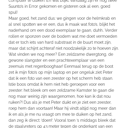
computer te duiken. En wat blijkt: vandaag zijn er nog twee
Suunto’s in Error gekomen en gisteren ook al een, goed
spul!
Maar goed, het zand dus: we gingen voor de helmkrab en
al snel spotten we er een, dus ik maak wat foto’s, blijkt het
naderhand om een dood exemplaar te gaan, duhh.. Verder
rollen er sponzen over de bodem wat me doet vermoeden
dat er toch iets van hard substraat in de buurt moet zijn,
maar dat schijnt achteraf niet noodzakelijk zo te hoeven zijn.
Wat vinden we nog meer? Een zeldzame dwergtong, de
gewone slangster en een prachtexemplaar van een
zeemuis met regenbooghaar! Eenmaal terug op de boot
zet ik mijn foto’s op mijn laptop en per ongeluk ziet Peter
dat ik een foto van een zeester op het scherm heb staan.
Istie boos omdat ik hem niet heb geroepen voor een
zeester: het bleek om een zeldzame Kamster te gaan die
nog maar weinig zijn waargenomen, hoe kan ik dat nou
ruiken?! Dus als je met Peter duikt en je ziet een zeester,
roep hem dan voortaan! Maar hij vindt altijd nog meer dan
ik en als je me nu vraagt om mee te duiken op het zand,
dan zeg ik direct: ’doen!’. Vooral toen ’s middags bleek dat
de staalvreters op 43 meter tegen de onderkant van een