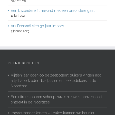
19 juli 2025
Een bijzondere filmavond met een bijzondere gast
11 juni 2025
Ars Donandi viert 30 jaar impact
7 januari 2025
RECENTE BERICHTEN
Vijftien jaar ogen op de zeebodem: duikers vinden nog
altijd vloerkleden, badjassen en fleecedekens in de
Noordzee
Een citroen op een scheepswrak: nieuwe sponzensoort
ontdekt in de Noordzee
Impact zonder kosten – Leuker kunnen we het niet