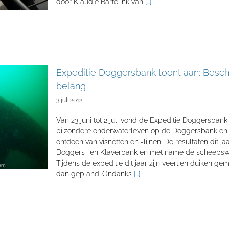
door Klaudie Bartelink van
[...]
Expeditie Doggersbank toont aan: Bes
belang
3 juli 2012
Van 23 juni tot 2 juli vond de Expeditie Doggersbank
bijzondere onderwaterleven op de Doggersbank en 
ontdoen van visnetten en -lijnen. De resultaten dit j
Doggers- en Klaverbank en met name de scheepswr
Tijdens de expeditie dit jaar zijn veertien duiken 
dan gepland. Ondanks
[...]