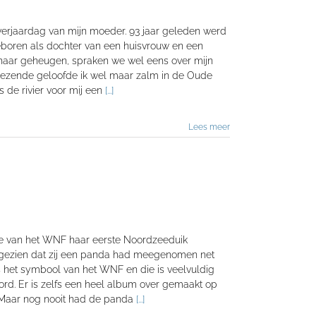
 verjaardag van mijn moeder. 93 jaar geleden werd
geboren als dochter van een huisvrouw en een
haar geheugen, spraken we wel eens over mijn
vrezende geloofde ik wel maar zalm in de Oude
 de rivier voor mij een
[...]
Lees meer
ie van het WNF haar eerste Noordzeeduik
d gezien dat zij een panda had meegenomen net
is het symbool van het WNF en die is veelvuldig
rd. Er is zelfs een heel album over gemaakt op
Maar nog nooit had de panda
[...]