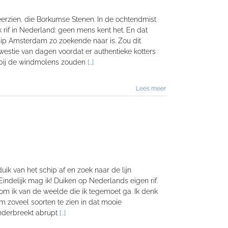
eerzien, die Borkumse Stenen. In de ochtendmist
rif in Nederland: geen mens kent het. En dat
 hip Amsterdam zo zoekende naar is. Zou dit
westie van dagen voordat er authentieke kotters
er bij de windmolens zouden
[...]
Lees meer
uik van het schip af en zoek naar de lijn
indelijk mag ik! Duiken op Nederlands eigen rif.
om ik van de weelde die ik tegemoet ga. Ik denk
m zoveel soorten te zien in dat mooie
onderbreekt abrupt
[...]