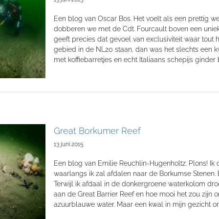
Een blog van Oscar Bos. Het voelt als een prettig w
dobberen we met de Cdt. Fourcault boven een uniek 
geeft precies dat gevoel van exclusiviteit waar tout
gebied in de NL20 staan, dan was het slechts een k
met koffiebarretjes en echt Italiaans schepijs gind
Great Borkumer Reef
13 juni 2015
Een blog van Emilie Reuchlin-Hugenholtz. Plons! Ik d
waarlangs ik zal afdalen naar de Borkumse Stenen. E
Terwijl ik afdaal in de donkergroene waterkolom dro
aan de Great Barrier Reef en hoe mooi het zou zijn o
azuurblauwe water. Maar een kwal in mijn gezicht 