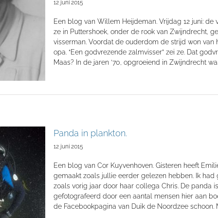
12 juni 2015
Een blog van Willem Heijdeman. Vrijdag 12 juni: de
ze in Puttershoek, onder de rook van Zwijndrecht, 
visserman. Voordat de ouderdom de strijd won van 
opa. “Een godvrezende zalmvisser” zei ze. Dat god
Maas? In de jaren ’70, opgroeiend in Zwijndrecht was
Panda in plankton.
12 juni 2015
Een blog van Cor Kuyvenhoven. Gisteren heeft Emil
gemaakt zoals jullie eerder gelezen hebben. Ik ha
zoals vorig jaar door haar collega Chris. De panda 
gefotografeerd door een aantal mensen hier aan boo
de Facebookpagina van Duik de Noordzee schoon. 