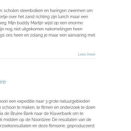
en: scholen steenbolken en haringen zwermen om
ertje over het zand richting zijn lunch maar een
weg. Mijn buddy Martijn wijst op een enorme
zijn nog niet uitgekomen nakomelingen heen
ngs ons heen en zolang je maar een aanvaring met
Lees meer
ire
hoon een expeditie naar 3 grote natuurgebieden
 schoon te maken, te filmen en onderzoek te doen
 via de Bruine Bank naar de Klaverbank om te
k midden op de Noordzee. De resultaten van de
erzoeksresultaten en deze filmserie, geproduceerd