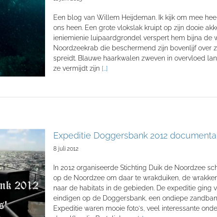
Een blog van Willem Heijdeman. Ik kijk om mee he
ons heen. Een grote vlokslak kruipt op zijn dooie akk
ieniemienie luipaardgrondel verspert hem bijna de 
Noordzeekrab die beschermend zijn bovenlijf over 
spreidt. Blauwe haarkwalen zweven in overvloed la
ze vermijdt zijn
[...]
Expeditie Doggersbank 2012 documenta
8 juli 2012
In 2012 organiseerde Stichting Duik de Noordzee sc
op de Noordzee om daar te wrakduiken, de wrakken
naar de habitats in de gebieden. De expeditie ging
eindigen op de Doggersbank, een ondiepe zandban
Expeditie waren mooie foto's, veel interessante ond