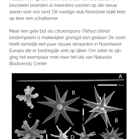
bezoeken leverden al meerdere soorten op die nieuw
waren voor ons land. Dit roestige stuk Noordzee blijkt keer
op keer een schatkamer.
Maar een gele bol als citroenspons (
Tethya citrina
)
bestempelen is makkelijker gezegd dan gedaan. De soort
heeft namelijk een paar nauwe verwanten in Noordwest-
Europa die er bedrieglijk veel op lijken. Om zeker te zijn,
ging het exemplaar mee naar het lab van Naturalis
Biodiversity Center.