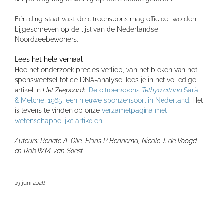
Eén ding staat vast: de citroenspons mag officieel worden
bijgeschreven op de lijst van de Nederlandse
Noordzeebewoners.
Lees het hele verhaal
Hoe het onderzoek precies verliep, van het bleken van het
sponsweefsel tot de DNA-analyse, lees je in het volledige
artikel in
Het Zeepaard
:
De citroenspons
Tethya citrina
Sarà
& Melone, 1965, een nieuwe sponzensoort in Nederland
. Het
is tevens te vinden op onze
verzamelpagina met
wetenschappelijke artikelen
.
Auteurs: Renate A. Olie, Floris P. Bennema, Nicole J. de Voogd
en Rob W.M. van Soest.
19 juni 2026