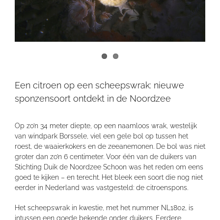
Een citroen op een scheepswrak: nieuwe
sponzensoort ontdekt in de Noordzee
Op zo’n 34 meter diepte, op een naamloos wrak, westelijk
van windpark Borssele, viel een gele bol op tussen het
roest, de waaierkokers en de zeeanemonen. De bol was niet
groter dan zo’n 6 centimeter. Voor één van de duikers van
Stichting Duik de Noordzee Schoon was het reden om eens
goed te kijken – en terecht. Het bleek een soort die nog niet
eerder in Nederland was vastgesteld: de citroenspons.
Het scheepswrak in kwestie, met het nummer NL1802, is
intussen een goede bekende onder duikers. Eerdere