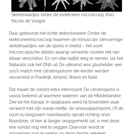
Skeletnaaldjes onder de elektronen microscoop (foto:
Nicole de Voogd)
Daar gebeurde het echte detectivewerk. Onder de
elektronenmicroscoop kwamen de minuscule, stervormige
skeletnaaldjes van de spons in beeld – het soort
microscopische details waarop verwante soorten net van
elkaar verschillen. En om elke twijfel weg te nemen, las het
Naturalis ook het DNA uit. De uitkomst was glashelder: een
100% match met citroensponzen die eerder werden
verzameld in Frankrijk, Ierland, Wales en Italië.
Dat maakt de vondst extra interessant. De citroenspons is
vooral bekend uit warmere wateren, van de Middellandse
Zee tot het Kanaal. In databases werd hij bovendien vaak
verward met zijn oranje neefje, de sinaasappelspons. Of de
soort nu langzaam noordwaarts oprukt richting onze
Noordzee, of hier al langer onopgemerkt zat, is met deze
ene vondst nog niet te zeggen. Daarvoor wordt er
simpelweg nog te weinig op deze diepte gekeken.