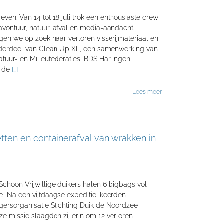
en. Van 14 tot 18 juli trok een enthousiaste crew
avontuur, natuur, afval én media-aandacht.
n we op zoek naar verloren visserijmateriaal en
nderdeel van Clean Up XL, een samenwerking van
uur- en Milieufederaties, BDS Harlingen,
n de
[...]
Lees meer
netten en containerafval van wrakken in
oon Vrijwillige duikers halen 6 bigbags vol
e Na een vijfdaagse expeditie, keerden
igersorganisatie Stichting Duik de Noordzee
e missie slaagden zij erin om 12 verloren