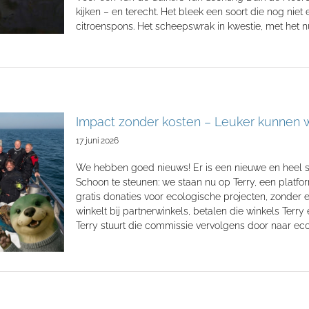
kijken – en terecht. Het bleek een soort die nog nie
citroenspons. Het scheepswrak in kwestie, met he
Impact zonder kosten – Leuker kunnen w
17 juni 2026
We hebben goed nieuws! Er is een nieuwe en heel 
Schoon te steunen: we staan nu op Terry, een platf
gratis donaties voor ecologische projecten, zonder e
winkelt bij partnerwinkels, betalen die winkels Ter
Terry stuurt die commissie vervolgens door naar eco