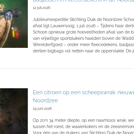
12 juli 2026
Jubileumexpeditie Stichting Duik de Noordzee Scho
afval ligt Lauwersoog, 1 juli 2026 – Tijdens haar der
Schoon opnieuw grote hoeveelheden afval van de
van vrijwillige sportduikers haalden boven de Wa
Werelderfgoed – onder meer fleecedekens, badjassen
dertien bigbags vol netten naar de oppervlakte. De j
Een citroen op een scheepswrak: nieuw
Noordzee
19 juni 2026
Op zo'n 34 meter diepte, op een naamloos wrak, west
tussen het roest, de waaierkokers en de zeeanemonen
Voor één van de duikers van Stichting Duik de Noo