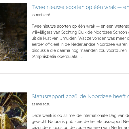
Twee nieuwe soorten op één wrak — en
27 mei 2026
Twee nieuwe soorten op één wrak — en een wetens
vrijwilligers van Stichting Duik de Noordzee Schoon o
uit de kust van IJmuiden. Wat ze vonden was meer d
eerder officieel in de Nederlandse Noordzee war
discussie die daarna nog maanden zou voortduren.
(Amphisbetia operculata)
[...]
Statusrapport 2026: de Noordzee heeft
22 mei 2026
Deze week is op 22 mei de Internationale Dag van de Bi
gewicht. Naturalis publiceerde het Statusrapport Ned
bijzondere focus op de zoute wateren van Nederland