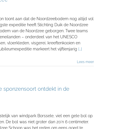
on toont aan dat de Noordzeebodem nog altijd vol
tigste expeditie heeft Stichting Duik de Noordzee
 bodem van de Noordzee geborgen. Twee teams
ddeneilanden – onderdeel van het UNESCO
, vloerkleden, visgerei, kreeftenkooien en
ubileumexpeditie markeert het vijftienjarig
[...]
Lees meer
e sponzensoort ontdekt in de
elijk van windpark Borssele, viel een gele bol op
. De bol was niet groter dan zo'n 6 centimeter.
rdzee Schoon was het reden om eens goed te