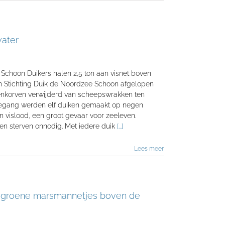
water
hoon Duikers halen 2,5 ton aan visnet boven
n Stichting Duik de Noordzee Schoon afgelopen
eftenkorven verwijderd van scheepswrakken ten
egang werden elf duiken gemaakt op negen
n vislood, een groot gevaar voor zeeleven.
 en sterven onnodig. Met iedere duik
[...]
Lees meer
 & groene marsmannetjes boven de