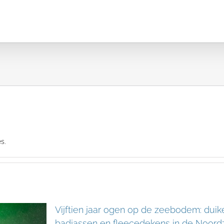
Over ons
s.
Vijftien jaar ogen op de zeebodem: duike
badjassen en fleecedekens in de Noord