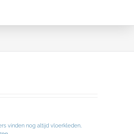
Nieuws
Media
Steun ons
rs vinden nog altijd vloerkleden,
zee