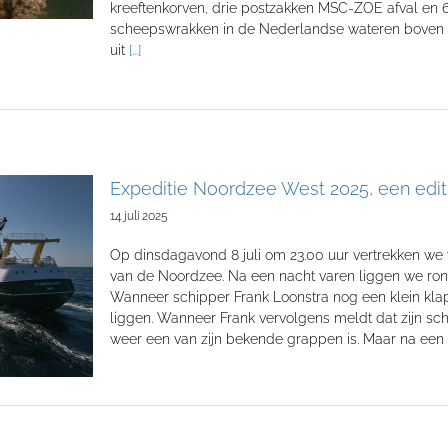
kreeftenkorven, drie postzakken MSC-ZOE afval en 6
scheepswrakken in de Nederlandse wateren boven 
uit
[...]
Expeditie Noordzee West 2025, een edi
14 juli 2025
Op dinsdagavond 8 juli om 23.00 uur vertrekken we vo
van de Noordzee. Na een nacht varen liggen we ron
Wanneer schipper Frank Loonstra nog een klein klapje 
liggen. Wanneer Frank vervolgens meldt dat zijn schr
weer een van zijn bekende grappen is. Maar na een d