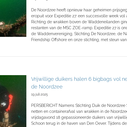
De Noordzee heeft opnieuw haar geheimen prijsgegev
eropuit voor Expeditie 27: een succesvolle week vol 
Richting de wrakken boven de Waddeneilanden ginge
restanten van de MSC ZOE-ramp. Expeditie 27 is o
de Waddenvereniging, Stichting De Noordzee, de Nat
Friendship Offshore en onze stichting, met steun va
Vrijwillige duikers halen 6 bigbags vol 
de Noordzee
19 juli 2025
PERSBERICHT Namens Stichting Duik de Noordzee Sch
netten en containerafval van wrakken in de Noordze
vrijdagavond 18 gepassioneerde duikers van vrijwill
Schoon terug in de haven van Den Oever. Tijdens dez