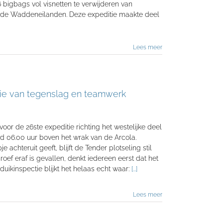
 bigbags vol visnetten te verwijderen van
de Waddeneilanden. Deze expeditie maakte deel
Lees meer
tie van tegenslag en teamwerk
or de 26ste expeditie richting het westelijke deel
d 06.00 uur boven het wrak van de Arcola.
achteruit geeft, blijft de Tender plotseling stil
oef eraf is gevallen, denkt iedereen eerst dat het
uikinspectie blijkt het helaas echt waar:
[...]
Lees meer