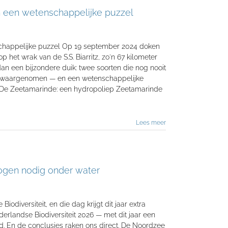
 een wetenschappelijke puzzel
chappelijke puzzel Op 19 september 2024 doken
p het wrak van de S.S. Biarritz, zo'n 67 kilometer
an een bijzondere duik: twee soorten die nog nooit
en waargenomen — en een wetenschappelijke
 De Zeetamarinde: een hydropoliep Zeetamarinde
Lees meer
 ogen nodig onder water
odiversiteit, en die dag krijgt dit jaar extra
erlandse Biodiversiteit 2026 — met dit jaar een
. En de conclusies raken ons direct. De Noordzee