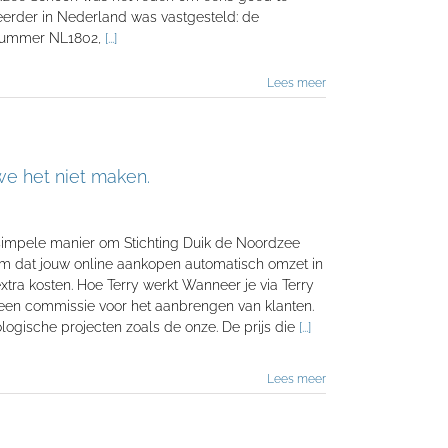
t eerder in Nederland was vastgesteld: de
t nummer NL1802,
[...]
Lees meer
e het niet maken.
simpele manier om Stichting Duik de Noordzee
orm dat jouw online aankopen automatisch omzet in
xtra kosten. Hoe Terry werkt Wanneer je via Terry
ry een commissie voor het aanbrengen van klanten.
logische projecten zoals de onze. De prijs die
[...]
Lees meer