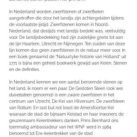
In Nederland worden zwerfstenen of zwerfkeien
aangetroffen die door het landijs zijn achtergelaten tijdens
de voorlaatste ijstijd. Zwerfstenen komen in Noord-
Nederland, dat destijds met landijs bedekt was, veelvuldig
voor. De landijsbedekking had zijn zuidelijke grens tot aan
de lijn Haarlem, Utrecht en Nijmegen. Ten zuiden van deze
lijn komen dus geen zwerfstenen in de natuur meer voor. In
een boek genaamd de “Natuurlyke historie van Holland” uit
1771 is bijna een geheel boekwerk gewijd aan Keien, Stenen
en de definities.
In Nederland kennen we een aantal beroemde stenen op
het land, ik noem er een paar. De Gesloten Steen (ook wel
duivelssteen
genoemd) is een zware zwerfsteen in het
centrum van Utrecht, De Kei van Hilversum, De zwerfsteen
van Rottum. En last but not least de Amersfoortse Kei
waaraan de stad de bijnaam Keistad en haar inwoners de
geuzennaam Keientrekkers danken. Prins Bernhard ons
toenmalig ambassadeur van het WNF werd in 1984
benoemd tot Ere-keientrekker van de stad