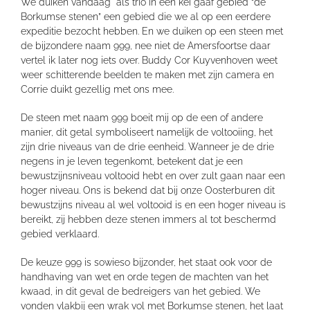
We duiken vandaag als trio in een kei gaaf gebied “de
Borkumse stenen” een gebied die we al op een eerdere
expeditie bezocht hebben. En we duiken op een steen met
de bijzondere naam 999, nee niet de Amersfoortse daar
vertel ik later nog iets over. Buddy Cor Kuyvenhoven weet
weer schitterende beelden te maken met zijn camera en
Corrie duikt gezellig met ons mee.
De steen met naam 999 boeit mij op de een of andere
manier, dit getal symboliseert namelijk de voltooiing, het
zijn drie niveaus van de drie eenheid. Wanneer je de drie
negens in je leven tegenkomt, betekent dat je een
bewustzijnsniveau voltooid hebt en over zult gaan naar een
hoger niveau. Ons is bekend dat bij onze Oosterburen dit
bewustzijns niveau al wel voltooid is en een hoger niveau is
bereikt, zij hebben deze stenen immers al tot beschermd
gebied verklaard.
De keuze 999 is sowieso bijzonder, het staat ook voor de
handhaving van wet en orde tegen de machten van het
kwaad, in dit geval de bedreigers van het gebied. We
vonden vlakbij een wrak vol met Borkumse stenen, het laat