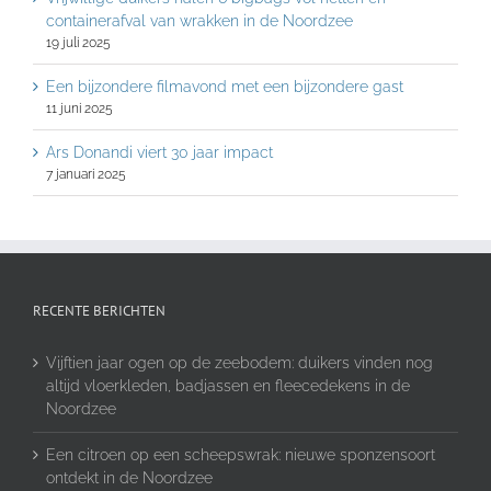
containerafval van wrakken in de Noordzee
19 juli 2025
Een bijzondere filmavond met een bijzondere gast
11 juni 2025
Ars Donandi viert 30 jaar impact
7 januari 2025
RECENTE BERICHTEN
Vijftien jaar ogen op de zeebodem: duikers vinden nog
altijd vloerkleden, badjassen en fleecedekens in de
Noordzee
Een citroen op een scheepswrak: nieuwe sponzensoort
ontdekt in de Noordzee