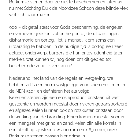
Borkumse stenen door ze niet te beschermen en laten wij
nu met Stichting Duik de Noordzee Schoon deze blinde vlek
wel zichtbaar maken.
900 – dit getal staat voor Gods bescherming, de engelen
en verheven geesten, zullen helpen bij de uitbarstingen,
disharmonie en oorlog. Het is menselijk om soms een
uitbarsting te hebben, in de huidige tijd is oorlog een zeer
actueel onderwerp, burgers die hun ontevredenheid laten
merken, wat kunnen wij nog doen om dit gebied tot
beschermde zone te verklaren?
Nederland, het land van de regels en wetgeving, we
hebben zelfs een norm vastgelegd voor keien en stenen in
de NEN 5104 en definiëren het als volgt:
Keien en stenen zijn een erosieproduct, ontstaan uit vast
gesteente en worden meestal door rivieren getransporteerd
en afgezet. Keien kunnen ook op rotskusten ontstaan door
de werking van de branding. Keien komen meestal voor in
een mengsel met grind en zand. Keien zijn alle korrels in
een afzettingsgesteente ≥ 200 mm en < 630 mm, onze
Borkumse stenen passen hier prima in.