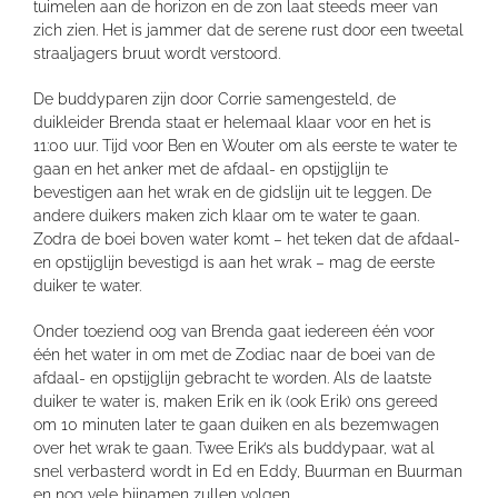
tuimelen aan de horizon en de zon laat steeds meer van
zich zien. Het is jammer dat de serene rust door een tweetal
straaljagers bruut wordt verstoord.
De buddyparen zijn door Corrie samengesteld, de
duikleider Brenda staat er helemaal klaar voor en het is
11:00 uur. Tijd voor Ben en Wouter om als eerste te water te
gaan en het anker met de afdaal- en opstijglijn te
bevestigen aan het wrak en de gidslijn uit te leggen. De
andere duikers maken zich klaar om te water te gaan.
Zodra de boei boven water komt – het teken dat de afdaal-
en opstijglijn bevestigd is aan het wrak – mag de eerste
duiker te water.
Onder toeziend oog van Brenda gaat iedereen één voor
één het water in om met de Zodiac naar de boei van de
afdaal- en opstijglijn gebracht te worden. Als de laatste
duiker te water is, maken Erik en ik (ook Erik) ons gereed
om 10 minuten later te gaan duiken en als bezemwagen
over het wrak te gaan. Twee Erik’s als buddypaar, wat al
snel verbasterd wordt in Ed en Eddy, Buurman en Buurman
en nog vele bijnamen zullen volgen.