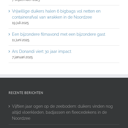
Vrijwillige duikers halen 6 bigbags vol netten en
containerafval van wrakken in de Noordzee
19 juli 2025
Een bijzondere filmavond met een bijzondere gast
11 juni 2025
Ars Donandi viert 30 jaar impact
7 januari 2025
RECENTE BERICHTEN
Vijftien jaar ogen op de zeebodem: duikers vinden nog
altijd vloerkleden, badjassen en fleecedekens in de
Noordzee