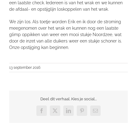
een laatste check. Iedereen is van het wrak en we kunnen
de afdaal- en opstijglijn loskoppelen van het wrak.
We zijn los. Als toetje worden Erik en ik door de stroming
meegenomen over het wrak en kunnen nog een laatste
glimp oppikken van weer een mooi stukje Noordzee, wat
door de inzet van alle duikers weer een stukje schoner is.
Onze opstijging kan beginnen.
13 september 2016
Deel dit verhaal. Kies je social...
Facebook
X
LinkedIn
Pinterest
E-
mail