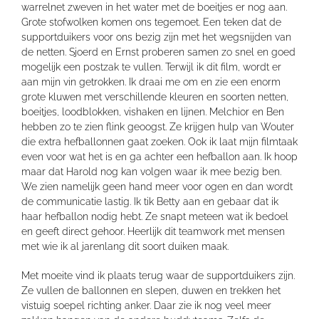
warrelnet zweven in het water met de boeitjes er nog aan.
Grote stofwolken komen ons tegemoet. Een teken dat de
supportduikers voor ons bezig zijn met het wegsnijden van
de netten. Sjoerd en Ernst proberen samen zo snel en goed
mogelijk een postzak te vullen. Terwijl ik dit film, wordt er
aan mijn vin getrokken. Ik draai me om en zie een enorm
grote kluwen met verschillende kleuren en soorten netten,
boeitjes, loodblokken, vishaken en lijnen. Melchior en Ben
hebben zo te zien flink geoogst. Ze krijgen hulp van Wouter
die extra hefballonnen gaat zoeken. Ook ik laat mijn filmtaak
even voor wat het is en ga achter een hefballon aan. Ik hoop
maar dat Harold nog kan volgen waar ik mee bezig ben.
We zien namelijk geen hand meer voor ogen en dan wordt
de communicatie lastig. Ik tik Betty aan en gebaar dat ik
haar hefballon nodig hebt. Ze snapt meteen wat ik bedoel
en geeft direct gehoor. Heerlijk dit teamwork met mensen
met wie ik al jarenlang dit soort duiken maak.
Met moeite vind ik plaats terug waar de supportduikers zijn.
Ze vullen de ballonnen en slepen, duwen en trekken het
vistuig soepel richting anker. Daar zie ik nog veel meer