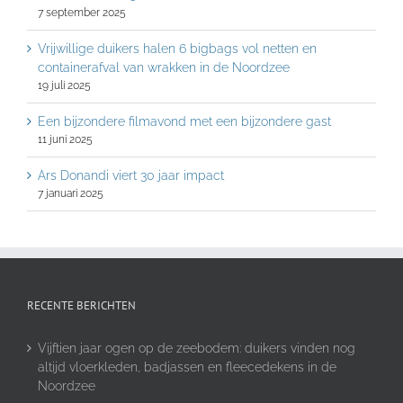
7 september 2025
Vrijwillige duikers halen 6 bigbags vol netten en
containerafval van wrakken in de Noordzee
19 juli 2025
Een bijzondere filmavond met een bijzondere gast
11 juni 2025
Ars Donandi viert 30 jaar impact
7 januari 2025
RECENTE BERICHTEN
Vijftien jaar ogen op de zeebodem: duikers vinden nog
altijd vloerkleden, badjassen en fleecedekens in de
Noordzee