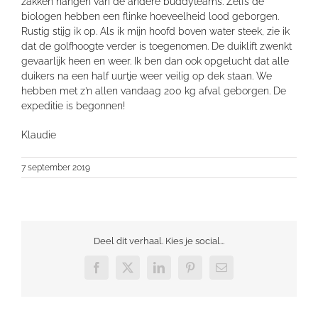
zakken hangen van de andere buddyteams. Zelfs de
biologen hebben een flinke hoeveelheid lood geborgen.
Rustig stijg ik op. Als ik mijn hoofd boven water steek, zie ik
dat de golfhoogte verder is toegenomen. De duiklift zwenkt
gevaarlijk heen en weer. Ik ben dan ook opgelucht dat alle
duikers na een half uurtje weer veilig op dek staan. We
hebben met z’n allen vandaag 200 kg afval geborgen. De
expeditie is begonnen!
Klaudie
7 september 2019
Deel dit verhaal. Kies je social...
Facebook
X
LinkedIn
Pinterest
E-
mail