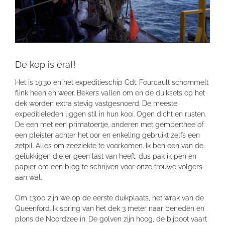
De kop is eraf!
Het is 19:30 en het expeditieschip Cdt. Fourcault schommelt
flink heen en weer. Bekers vallen om en de duiksets op het
dek worden extra stevig vastgesnoerd. De meeste
expeditieleden liggen stil in hun kooi. Ogen dicht en rusten.
De een met een primatoertje, anderen met gemberthee of
een pleister achter het oor en enkeling gebruikt zelfs een
zetpil. Alles om zeeziekte te voorkomen. Ik ben een van de
gelukkigen die er geen last van heeft, dus pak ik pen en
papier om een blog te schrijven voor onze trouwe volgers
aan wal.
Om 13:00 zijn we op de eerste duikplaats, het wrak van de
Queenford. Ik spring van het dek 3 meter naar beneden en
plons de Noordzee in. De golven zijn hoog, de bijboot vaart