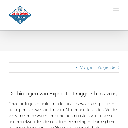
Ga
naar
inhoud
Vorige
Volgende
De biologen van Expeditie Doggersbank 2019
Onze biologen monitoren alle locaties waar we op duiken
op hopen nieuwe soorten voor Nederland te vinden. Verder
verzamelen ze water- en schelpenmonsters voor diverse
onderzoeksdoeleinden en doen ze metingen. Dankzij hen
gaan we de natuur in de Noordzee weer iets beter