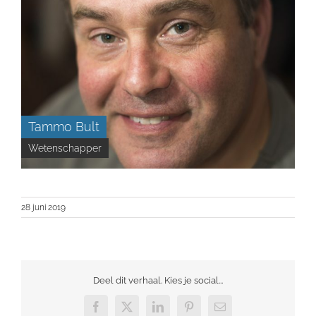
Tammo Bult
Wetenschapper
28 juni 2019
Deel dit verhaal. Kies je social...
Facebook
X
LinkedIn
Pinterest
E-