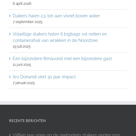
6 april 2026
Duikers halen 2,5 ton aan visnet boven water
7 september 2025
Vrijwillige duikers halen 6 bigbags vol netten en
containerafval van wrakken in de Noordzee
19 juli 2025
Een bijzondere filmavond met een bijzondere gast
11 juni 2025
Ars Donandi viert 30 jaar impact
7 januari 2025
RECENTE BERICHTEN
Vijftien jaar ogen op de zeebodem: duikers vinden nog