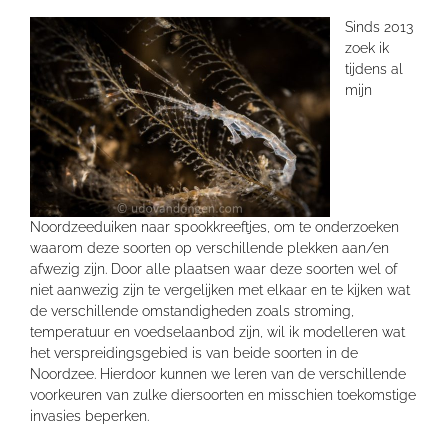
Sinds 2013
zoek ik
tijdens al
mijn
Noordzeeduiken naar spookkreeftjes, om te onderzoeken
waarom deze soorten op verschillende plekken aan/en
afwezig zijn. Door alle plaatsen waar deze soorten wel of
niet aanwezig zijn te vergelijken met elkaar en te kijken wat
de verschillende omstandigheden zoals stroming,
temperatuur en voedselaanbod zijn, wil ik modelleren wat
het verspreidingsgebied is van beide soorten in de
Noordzee. Hierdoor kunnen we leren van de verschillende
voorkeuren van zulke diersoorten en misschien toekomstige
invasies beperken.