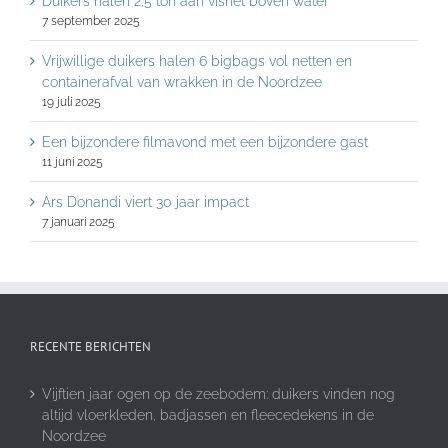
Duikers halen 2,5 ton aan visnet boven water
7 september 2025
Vrijwillige duikers halen 6 bigbags vol netten en
containerafval van wrakken in de Noordzee
19 juli 2025
Een bijzondere filmavond met een bijzondere gast
11 juni 2025
Ars Donandi viert 30 jaar impact
7 januari 2025
RECENTE BERICHTEN
Vijftien jaar ogen op de zeebodem: duikers vinden nog
altijd vloerkleden, badjassen en fleecedekens in de
Noordzee