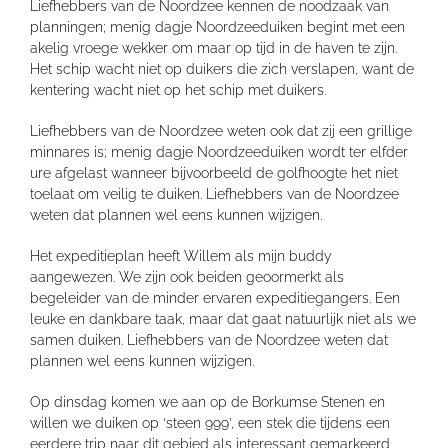
Liefhebbers van de Noordzee kennen de noodzaak van
planningen; menig dagje Noordzeeduiken begint met een
akelig vroege wekker om maar op tijd in de haven te zijn.
Het schip wacht niet op duikers die zich verslapen, want de
kentering wacht niet op het schip met duikers.
Liefhebbers van de Noordzee weten ook dat zij een grillige
minnares is; menig dagje Noordzeeduiken wordt ter elfder
ure afgelast wanneer bijvoorbeeld de golfhoogte het niet
toelaat om veilig te duiken. Liefhebbers van de Noordzee
weten dat plannen wel eens kunnen wijzigen.
Het expeditieplan heeft Willem als mijn buddy
aangewezen. We zijn ook beiden geoormerkt als
begeleider van de minder ervaren expeditiegangers. Een
leuke en dankbare taak, maar dat gaat natuurlijk niet als we
samen duiken. Liefhebbers van de Noordzee weten dat
plannen wel eens kunnen wijzigen.
Op dinsdag komen we aan op de Borkumse Stenen en
willen we duiken op ‘steen 999’, een stek die tijdens een
eerdere trip naar dit gebied als interessant gemarkeerd