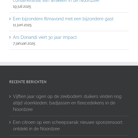
containerafval van wrakken in de Noordzee
19 juli 2025
Een bijzondere filmavond met een bijzondere gast
11 juni 2025
Ars Donandi viert 30 jaar impact
7 januari 2025
RECENTE BERICHTEN
Vijftien jaar ogen op de zeebodem: duikers vinden nog
altijd vloerkleden, badjassen en fleecedekens in de
Noordzee
Een citroen op een scheepswrak: nieuwe sponzensoort
ontdekt in de Noordzee