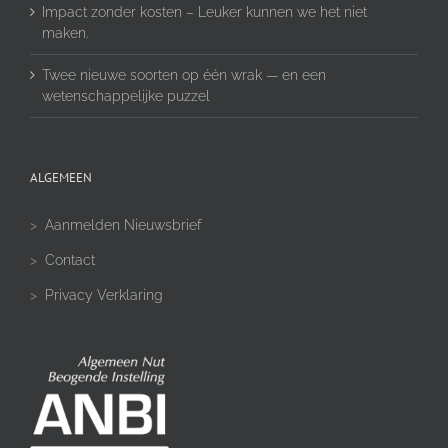
Impact zonder kosten – Leuker kunnen we het niet
maken.
Twee nieuwe soorten op één wrak — en een
wetenschappelijke puzzel
ALGEMEEN
>
Aanmelden Nieuwsbrief
>
Contact
>
Privacy Verklaring