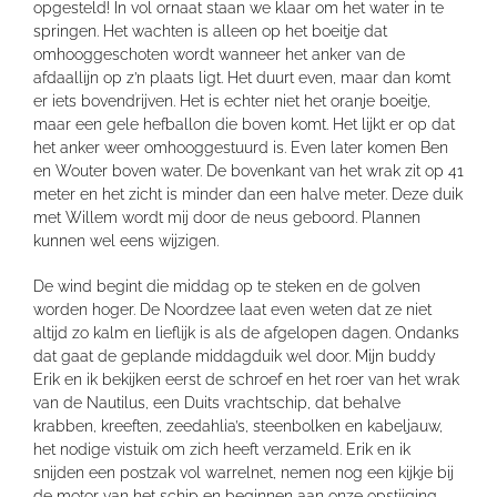
opgesteld! In vol ornaat staan we klaar om het water in te
springen. Het wachten is alleen op het boeitje dat
omhooggeschoten wordt wanneer het anker van de
afdaallijn op z’n plaats ligt. Het duurt even, maar dan komt
er iets bovendrijven. Het is echter niet het oranje boeitje,
maar een gele hefballon die boven komt. Het lijkt er op dat
het anker weer omhooggestuurd is. Even later komen Ben
en Wouter boven water. De bovenkant van het wrak zit op 41
meter en het zicht is minder dan een halve meter. Deze duik
met Willem wordt mij door de neus geboord. Plannen
kunnen wel eens wijzigen.
De wind begint die middag op te steken en de golven
worden hoger. De Noordzee laat even weten dat ze niet
altijd zo kalm en lieflijk is als de afgelopen dagen. Ondanks
dat gaat de geplande middagduik wel door. Mijn buddy
Erik en ik bekijken eerst de schroef en het roer van het wrak
van de Nautilus, een Duits vrachtschip, dat behalve
krabben, kreeften, zeedahlia’s, steenbolken en kabeljauw,
het nodige vistuik om zich heeft verzameld. Erik en ik
snijden een postzak vol warrelnet, nemen nog een kijkje bij
de motor van het schip en beginnen aan onze opstijging.