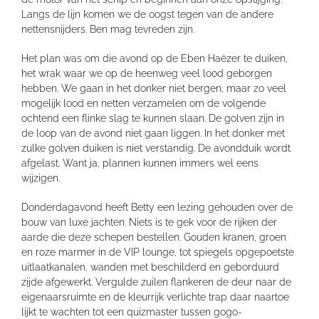
Langs de lijn komen we de oogst tegen van de andere
nettensnijders. Ben mag tevreden zijn.
Het plan was om die avond op de Eben Haëzer te duiken,
het wrak waar we op de heenweg veel lood geborgen
hebben. We gaan in het donker niet bergen, maar zo veel
mogelijk lood en netten verzamelen om de volgende
ochtend een flinke slag te kunnen slaan. De golven zijn in
de loop van de avond niet gaan liggen. In het donker met
zulke golven duiken is niet verstandig. De avondduik wordt
afgelast. Want ja, plannen kunnen immers wel eens
wijzigen.
Donderdagavond heeft Betty een lezing gehouden over de
bouw van luxe jachten. Niets is te gek voor de rijken der
aarde die deze schepen bestellen. Gouden kranen, groen
en roze marmer in de VIP lounge, tot spiegels opgepoetste
uitlaatkanalen, wanden met beschilderd en geborduurd
zijde afgewerkt. Vergulde zuilen flankeren de deur naar de
eigenaarsruimte en de kleurrijk verlichte trap daar naartoe
lijkt te wachten tot een quizmaster tussen gogo-