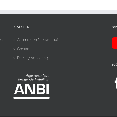
ALGEMEEN
ON
en
>
Aanmelden Nieuwsbrief
>
Contact
>
Privacy Verklaring
SOC