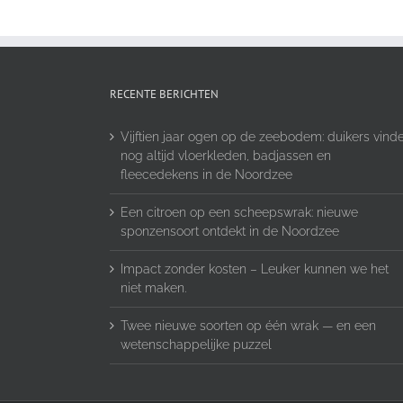
RECENTE BERICHTEN
Vijftien jaar ogen op de zeebodem: duikers vind
nog altijd vloerkleden, badjassen en
fleecedekens in de Noordzee
Een citroen op een scheepswrak: nieuwe
sponzensoort ontdekt in de Noordzee
Impact zonder kosten – Leuker kunnen we het
niet maken.
Twee nieuwe soorten op één wrak — en een
wetenschappelijke puzzel