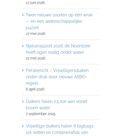
17 juni 2026
Twee nieuwe soorten op één wrak
— en een wetenschappelijke
puzzel
27 mei 2026
Statusrapport 2026: de Noordzee
heeft ogen nodig onder water
22 mei 2026
Persbericht – Vrijwilligersduiken
onder druk door nieuwe ARBO-
regels
6 april 2026
Duikers halen 2,5 ton aan visnet
boven water
7 september 2025
Vrijwillige duikers halen 6 bigbags
vol netten en containerafval van