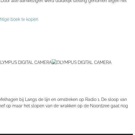
oor alle aanwezigen werd duidelijk stelling genomen tegen het
htige boek te kopen
efelhagen bij Langs de lijn en omstreken op Radio 1. De sloop van
hef op maar het slopen van de wrakken op de Noordzee gaat nog