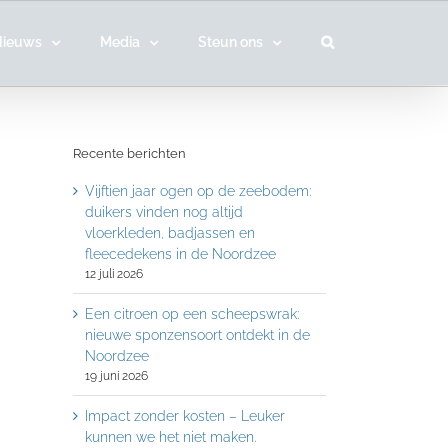
Nieuws
Media
Steun ons
Recente berichten
Vijftien jaar ogen op de zeebodem:
duikers vinden nog altijd
vloerkleden, badjassen en
fleecedekens in de Noordzee
12 juli 2026
Een citroen op een scheepswrak:
nieuwe sponzensoort ontdekt in de
Noordzee
19 juni 2026
Impact zonder kosten – Leuker
kunnen we het niet maken.