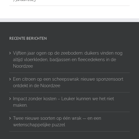
RECENTE BERICHTEN
Vijftien jaar ogen op de zeebodem: duikers vinden nog
altijd vloerkleden, badjassen en fleecedekens in de
Noordzee
Een citroen op een scheepswrak: nieuwe sponzensoort
ontdekt in de Noordzee
Impact zonder kosten – Leuker kunnen we het niet
maken.
Twee nieuwe soorten op één wrak — en een
wetenschappelijke puzzel