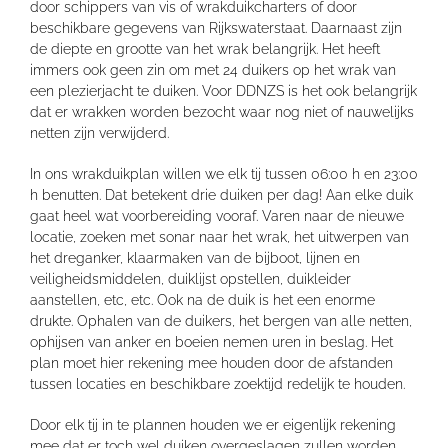
door schippers van vis of wrakduikcharters of door
beschikbare gegevens van Rijkswaterstaat. Daarnaast zijn
de diepte en grootte van het wrak belangrijk. Het heeft
immers ook geen zin om met 24 duikers op het wrak van
een plezierjacht te duiken. Voor DDNZS is het ook belangrijk
dat er wrakken worden bezocht waar nog niet of nauwelijks
netten zijn verwijderd.
In ons wrakduikplan willen we elk tij tussen 06:00 h en 23:00
h benutten. Dat betekent drie duiken per dag! Aan elke duik
gaat heel wat voorbereiding vooraf. Varen naar de nieuwe
locatie, zoeken met sonar naar het wrak, het uitwerpen van
het dreganker, klaarmaken van de bijboot, lijnen en
veiligheidsmiddelen, duiklijst opstellen, duikleider
aanstellen, etc, etc. Ook na de duik is het een enorme
drukte. Ophalen van de duikers, het bergen van alle netten,
ophijsen van anker en boeien nemen uren in beslag. Het
plan moet hier rekening mee houden door de afstanden
tussen locaties en beschikbare zoektijd redelijk te houden.
Door elk tij in te plannen houden we er eigenlijk rekening
mee dat er toch wel duiken overgeslagen zullen worden