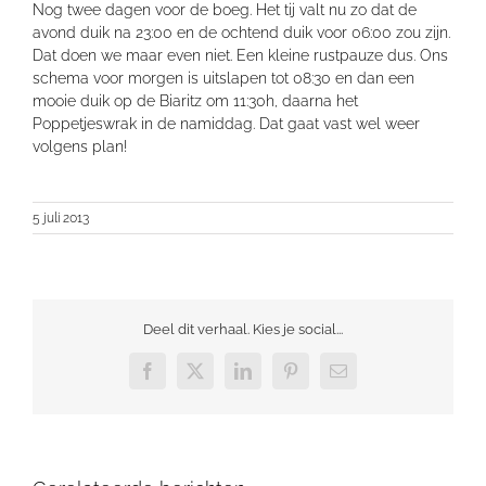
Nog twee dagen voor de boeg. Het tij valt nu zo dat de
avond duik na 23:00 en de ochtend duik voor 06:00 zou zijn.
Dat doen we maar even niet. Een kleine rustpauze dus. Ons
schema voor morgen is uitslapen tot 08:30 en dan een
mooie duik op de Biaritz om 11:30h, daarna het
Poppetjeswrak in de namiddag. Dat gaat vast wel weer
volgens plan!
5 juli 2013
Deel dit verhaal. Kies je social...
Facebook
X
LinkedIn
Pinterest
E-
mail