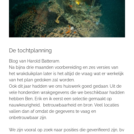
De tochtplanning
Blog van Harold Batteram.
Na bijna drie maanden voorbereiding en zes versies van
het wrakduikplan later is het altijd de vraag wat er werkelijk
van het plan gedoken zal worden.
Ook dit jaar hadden we ons huiswerk goed gedaan. Uit de
vele honderden wrakgegevens die we beschikbaar hadden
hebben Ben, Erik en ik eerst een selectie gemaakt op
nauwkeurigheid, betrouwbaarheid en bron. Veel locaties
vallen dan af omdat de gegevens te vaag en
onbetrouwbaar zijn.
We zijn vooral op zoek naar posities die geverifieerd zijn, bv