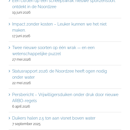
Een citroen op een scheepswrak: nieuwe sponzensoort
ontdekt in de Noordzee
19 juni 2026
Impact zonder kosten – Leuker kunnen we het niet
maken.
17 juni 2026
Twee nieuwe soorten op één wrak — en een
wetenschappelijke puzzel
27 mei 2026
Statusrapport 2026: de Noordzee heeft ogen nodig
onder water
22 mei 2026
Persbericht – Vrijwilligersduiken onder druk door nieuwe
ARBO-regels
6 april 2026
Duikers halen 2,5 ton aan visnet boven water
7 september 2025