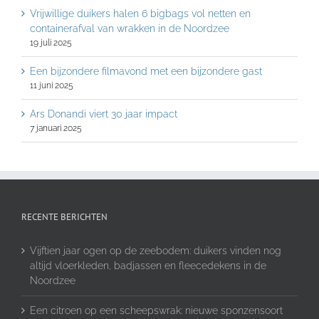
Vrijwillige duikers halen 6 bigbags vol netten en
containerafval van wrakken in de Noordzee
19 juli 2025
Een bijzondere filmavond met een bijzondere gast
11 juni 2025
Ars Donandi viert 30 jaar impact
7 januari 2025
RECENTE BERICHTEN
Vijftien jaar ogen op de zeebodem: duikers vinden nog
altijd vloerkleden, badjassen en fleecedekens in de
Noordzee
Een citroen op een scheepswrak: nieuwe sponzensoort