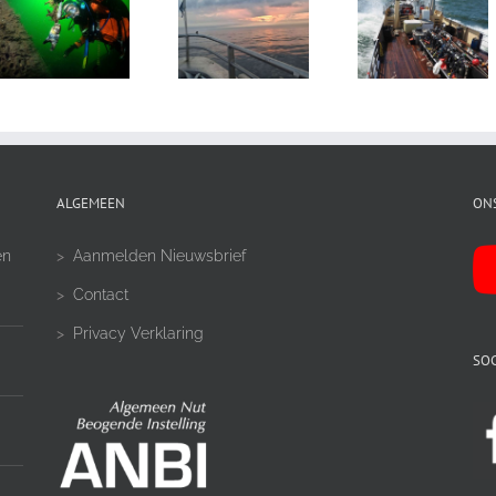
ALGEMEEN
ON
en
>
Aanmelden Nieuwsbrief
>
Contact
>
Privacy Verklaring
SOC