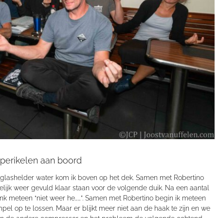
 perikelen aan boord
glashelder water kom ik boven op het dek. Samen met
Robertino
gelijk weer gevuld klaar staan voor de volgende duik.
Na een aantal
denk meteen
“
niet weer he
……
”
. Samen met
Robertino
begin ik meteen
simpel op te lossen. Maar er
blijkt
meer niet
aan
de haak
te zijn
en
we