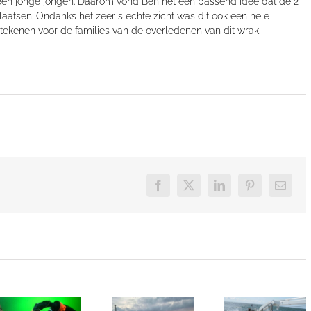
een jonge jongen
. Daarom
vond
B
en het een passend idee dat de 2
laatsen.
Ondanks het zeer slechte zicht was dit ook een hele
teken
en
voor de families van de overledenen van dit wrak.
Facebook
X
LinkedIn
Pinterest
E-
mail