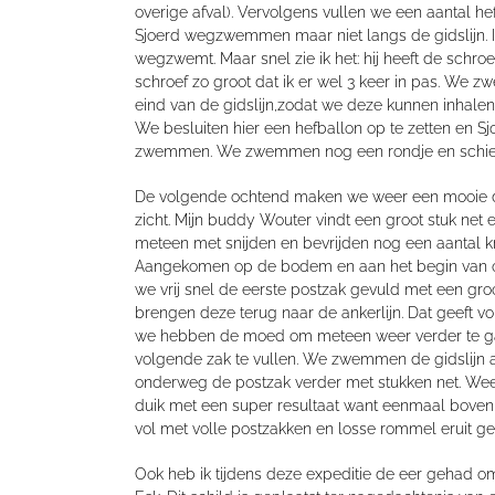
overige afval
)
. Vervolgens vullen we een aantal he
Sjoerd wegzwemmen maar niet langs de gidslijn
. I
wegzwemt
. Maar snel zie ik het
:
h
ij heeft de schr
schroef zo groot dat ik er wel 3 keer in
pas. We zw
eind van de gidslijn
,
zodat we deze kunnen inhalen.
We besluiten hier een hefballon op te zetten en Sj
zwemmen. We zwemmen nog een rondje en schiete
De volgende ochtend maken we weer een mooie 
zicht. Mijn buddy Wouter vindt een groot stuk net
meteen met snijden en bevrijden nog een aantal kra
Aangekomen op de bodem
en
aan het
begin van
we vrij snel
de eerste postzak gevuld met een groo
brengen deze terug naar de ankerlijn
. D
at geeft v
we hebben de moe
d
om meteen weer verder te 
volgende zak te vullen.
We zwemmen de gidslijn a
onderweg de postzak verder met stukken net.
Wee
duik met een super resultaat want eenmaal bove
vol met volle postzakken en losse rommel eruit ge
Ook heb ik t
ijdens d
eze expeditie
de
eer gehad om