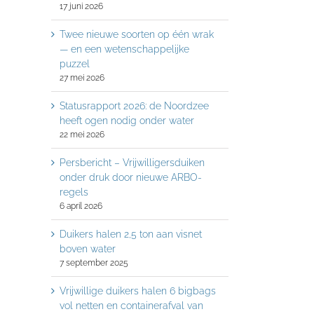
17 juni 2026
Twee nieuwe soorten op één wrak
— en een wetenschappelijke
puzzel
27 mei 2026
Statusrapport 2026: de Noordzee
heeft ogen nodig onder water
22 mei 2026
Persbericht – Vrijwilligersduiken
onder druk door nieuwe ARBO-
regels
6 april 2026
Duikers halen 2,5 ton aan visnet
boven water
7 september 2025
Vrijwillige duikers halen 6 bigbags
vol netten en containerafval van