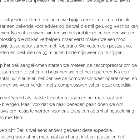
leen de andere compressor en het probleem de volgende ochtend
e volgende ochtend beginnen we bijtijds met sleutelen en bel ik
aar een bekende voor advies op de wal die mij gelukkig wat tips kan
even.
Na wat zoekwerk vinden we het probleem en hebben we een
plossing
d
ie
dit kan verhelpen
,
maar eerst
maken we
een mooi
uikje tussendoor samen met
Robertino
. We vullen een postzak vol
et
ten
en besluiten na 35 minuten
bod
e
mtijd
weer op te stijgen.
p het dek aangekomen
starten we meteen de 2
e
compressor
om de
lessen weer te vullen
en beginnen we met het repareren. Na een
antal uur sleutelen hebben we de compressor weer operationeel en
unnen we weer verder met 2 compressoren vullen
deze expeditie.
met Sjoerd als laatste te water te gaan en het materiaal wat
e brengen
.
Maar voordat we naar beneden gaa
n
doen we ons
nieuws om rustig te worden
voor ons.
Dit is een ademhalingsoefening
n met Ben
.
perzicht
. Da
t is wel
een
s anders geweest deze
expeditie….
.
tting waar al het materiaal aan hangt (netten, plastic
en het