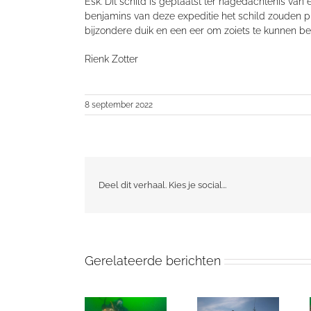
Esk
.
Dit schil
d
is geplaatst ter nagedachtenis van 
benjamins
van deze expeditie
het schil
d
zouden p
bijzondere duik en een eer om
zoiets
te kunnen be
Rienk Zotter
8 september 2022
Deel dit verhaal. Kies je social...
Gerelateerde berichten