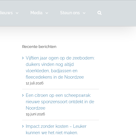
Nieuws
Media
Steun ons
Recente berichten
Vijftien jaar ogen op de zeebodem:
duikers vinden nog altijd
vloerkleden, badjassen en
fleecedekens in de Noordzee
12 juli 2026
Een citroen op een scheepswrak:
nieuwe sponzensoort ontdekt in de
Noordzee
19 juni 2026
Impact zonder kosten – Leuker
kunnen we het niet maken.