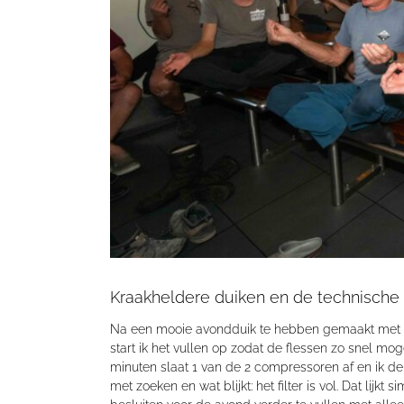
Kraakheldere duiken en de technische
Na een mooie avondduik te hebben gemaakt met 
start ik het vullen op zodat de flessen zo snel mo
minuten slaat 1 van de 2 compressoren af en ik 
met zoeken en wat blijkt
:
het filter is vol
. D
at lijkt 