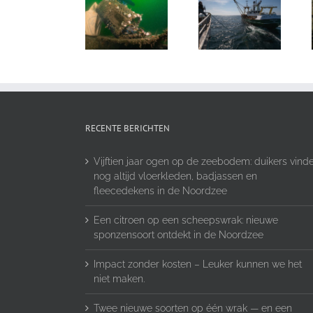
RECENTE BERICHTEN
Vijftien jaar ogen op de zeebodem: duikers vind
nog altijd vloerkleden, badjassen en
fleecedekens in de Noordzee
Een citroen op een scheepswrak: nieuwe
sponzensoort ontdekt in de Noordzee
Impact zonder kosten – Leuker kunnen we het
niet maken.
Twee nieuwe soorten op één wrak — en een