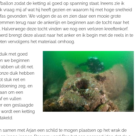
fballon zodat de ketting al goed op spanning staat.
Ineens zie ik
k vraag m
ij
af wat
hij
heeft gezien en waarom
hij
met hoge snelheid
oefas gevonden
. W
e volgen de as en zien daar een mooie grote
emmen terug naar de ankerlijn en beginnen
aan de tocht naar het
 Halverwege deze tocht vinden we nog een verloren kreeftenkorf.
oerd brengt deze alvast naar het anker
en ik begin met de reels in te
n vervolgens het materiaal omhoog.
duik met goed
 en we beginnen
bben uit dit net.
onze
duik
hebben
t stuk net en
oldoening
zeg
,
en
gaan om een
f en vullen
r een geslaagde
n
wordt
een ketting
takeld.
 samen met Arjan een schil
d
te mogen plaatsen op het
wrak
de