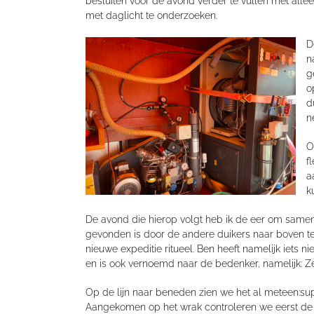
besluiten voor de avond verder te vullen met al
met daglicht te onderzoeken.
D
n
g
o
d
n
O
f
a
k
D
e
avond
die hierop volgt
heb ik de eer om samen 
gevonden is door de andere duikers
naar boven t
nieuwe expeditie ritueel. Ben heeft namelijk iets 
en is ook vernoemd naar de bedenke
r
,
namelijk
:
Ze
Op de lijn naar beneden zien we het al meteen
:
su
Aangekomen op het wrak controleren we eerst de ke